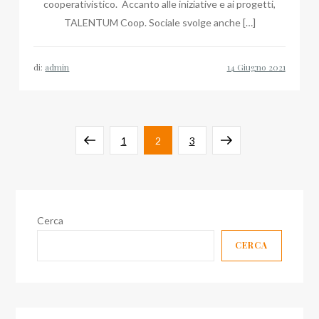
cooperativistico. Accanto alle iniziative e ai progetti,
TALENTUM Coop. Sociale svolge anche […]
di:
admin
Paginazione
Pagina
Pagina
Pagina
Pagina
Pagina
1
2
3
degli
precedente
successiva
articoli
Cerca
CERCA