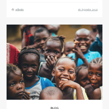
di:
admin
BLOG