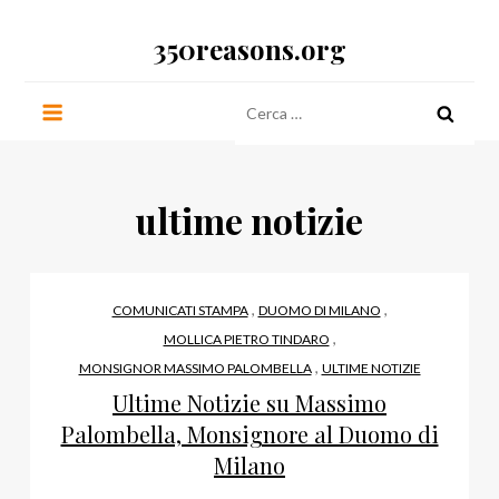
Salta
350reasons.org
al
contenuto
Ricerca
per:
ultime notizie
,
,
COMUNICATI STAMPA
DUOMO DI MILANO
,
MOLLICA PIETRO TINDARO
,
MONSIGNOR MASSIMO PALOMBELLA
ULTIME NOTIZIE
Ultime Notizie su Massimo
Palombella, Monsignore al Duomo di
Milano