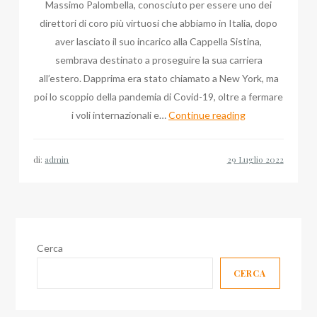
Massimo Palombella, conosciuto per essere uno dei
direttori di coro più virtuosi che abbiamo in Italia, dopo
aver lasciato il suo incarico alla Cappella Sistina,
sembrava destinato a proseguire la sua carriera
all’estero. Dapprima era stato chiamato a New York, ma
poi lo scoppio della pandemia di Covid-19, oltre a fermare
Ultime
i voli internazionali e…
Continue reading
Notizie
su
di:
admin
Massimo
Palombella,
Monsignore
al
Duomo
Cerca
di
CERCA
Milano