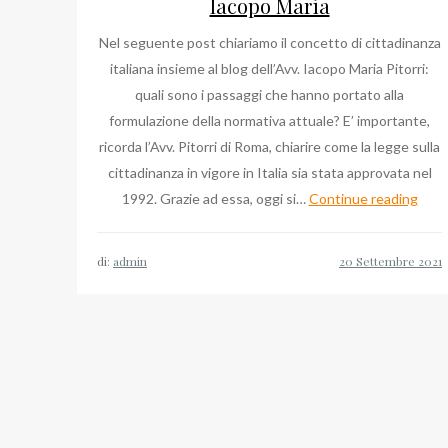
Iacopo Maria
Nel seguente post chiariamo il concetto di cittadinanza
italiana insieme al blog dell’Avv. Iacopo Maria Pitorri:
quali sono i passaggi che hanno portato alla
formulazione della normativa attuale? E’ importante,
ricorda l’Avv. Pitorri di Roma, chiarire come la legge sulla
cittadinanza in vigore in Italia sia stata approvata nel
Due
1992. Grazie ad essa, oggi si…
Continue reading
aspe
di
di:
admin
Rom
con
l’Avv
Pitor
Iaco
Mari