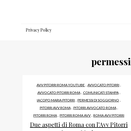
Salta
al
contenuto
Privacy Policy
permessi
,
,
AVV PITORRI ROMA YOUTUBE
AVVOCATO PITORRI
,
,
AVVOCATO PITORRI ROMA
COMUNICATI STAMPA
,
,
IACOPO MARIA PITORRI
PERMESSI DI SOGGIORNO
,
,
PITORRI AVV ROMA
PITORRI AVVOCATO ROMA
,
,
PITORRI ROMA
PITORRI ROMA AVV
ROMA AVV PITORRI
Due aspetti di Roma con l’Avv Pitorri