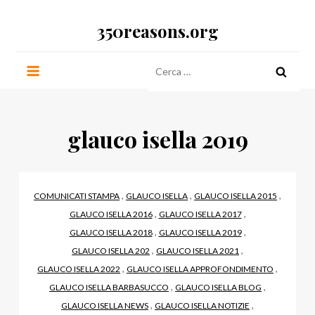
Salta
350reasons.org
al
contenuto
Ricerca
per:
glauco isella 2019
,
,
,
COMUNICATI STAMPA
GLAUCO ISELLA
GLAUCO ISELLA 2015
,
,
GLAUCO ISELLA 2016
GLAUCO ISELLA 2017
,
,
GLAUCO ISELLA 2018
GLAUCO ISELLA 2019
,
,
GLAUCO ISELLA 202
GLAUCO ISELLA 2021
,
,
GLAUCO ISELLA 2022
GLAUCO ISELLA APPROFONDIMENTO
,
,
GLAUCO ISELLA BARBASUCCO
GLAUCO ISELLA BLOG
,
,
GLAUCO ISELLA NEWS
GLAUCO ISELLA NOTIZIE