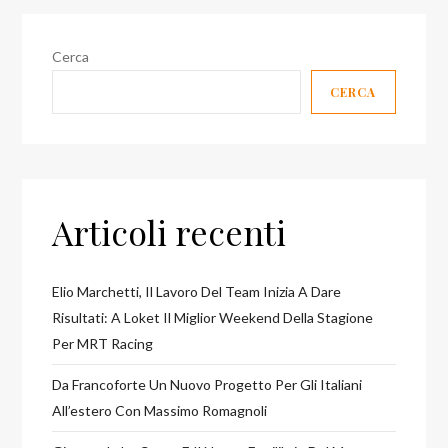
ne
abbiamo
Cerca
parlato
CERCA
Articoli recenti
Elio Marchetti, Il Lavoro Del Team Inizia A Dare
Risultati: A Loket Il Miglior Weekend Della Stagione
Per MRT Racing
Da Francoforte Un Nuovo Progetto Per Gli Italiani
All’estero Con Massimo Romagnoli