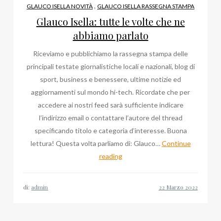
,
GLAUCO ISELLA NOVITÀ
GLAUCO ISELLA RASSEGNA STAMPA
Glauco Isella: tutte le volte che ne
abbiamo parlato
Riceviamo e pubblichiamo la rassegna stampa delle
principali testate giornalistiche locali e nazionali, blog di
sport, business e benessere, ultime notizie ed
aggiornamenti sul mondo hi-tech. Ricordate che per
accedere ai nostri feed sarà sufficiente indicare
l’indirizzo email o contattare l’autore del thread
specificando titolo e categoria d’interesse. Buona
lettura! Questa volta parliamo di: Glauco…
Continue
Glauco
reading
Isella:
tutte
di:
admin
le
volte
che