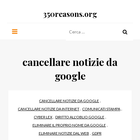
Salta
350reasons.org
al
contenuto
Ricerca
per:
cancellare notizie da
google
,
CANCELLARE NOTIZIE DA GOOGLE
,
,
CANCELLARE NOTIZIE DA INTERNET
COMUNICATI STAMPA
,
,
CYBER LEX
DIRITTO ALL'OBLIO GOOGLE
,
ELIMINARE IL PROPRIO NOME DA GOOGLE
,
ELIMINARE NOTIZIE DAL WEB
GDPR