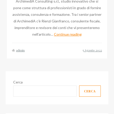
ArchimediA Consulting s.r.l., studio innovativo che si
pone come struttura di professionisti in grado di fornire
assistenza, consulenza e formazione. Tra i senior partner
di ArchimediA c’è Rienzi Gianfranco, consulente fiscale,
imprenditore e revisore dei conti che vi presenteremo
Comunicato
nell’articolo…
Continue reading
Stampa:
Gianfranco
di:
admin
Rienzi,
Agosto
2022
Cerca
CERCA