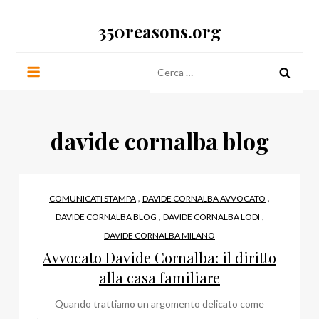
Salta
350reasons.org
al
contenuto
Ricerca
per:
davide cornalba blog
,
,
COMUNICATI STAMPA
DAVIDE CORNALBA AVVOCATO
,
,
DAVIDE CORNALBA BLOG
DAVIDE CORNALBA LODI
DAVIDE CORNALBA MILANO
Avvocato Davide Cornalba: il diritto
alla casa familiare
Quando trattiamo un argomento delicato come