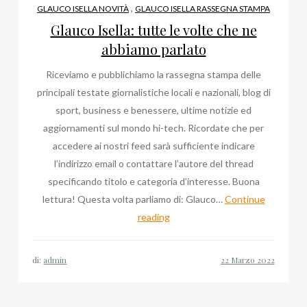
,
GLAUCO ISELLA NOVITÀ
GLAUCO ISELLA RASSEGNA STAMPA
Glauco Isella: tutte le volte che ne
abbiamo parlato
Riceviamo e pubblichiamo la rassegna stampa delle
principali testate giornalistiche locali e nazionali, blog di
sport, business e benessere, ultime notizie ed
aggiornamenti sul mondo hi-tech. Ricordate che per
accedere ai nostri feed sarà sufficiente indicare
l’indirizzo email o contattare l’autore del thread
specificando titolo e categoria d’interesse. Buona
lettura! Questa volta parliamo di: Glauco…
Continue
Glauco
reading
Isella:
tutte
di:
admin
le
volte
che