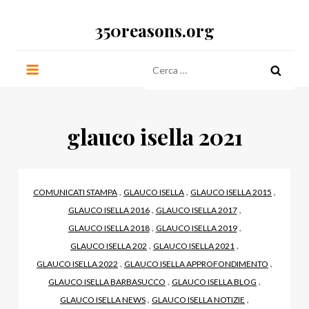
Salta
350reasons.org
al
contenuto
Ricerca
per:
glauco isella 2021
,
,
,
COMUNICATI STAMPA
GLAUCO ISELLA
GLAUCO ISELLA 2015
,
,
GLAUCO ISELLA 2016
GLAUCO ISELLA 2017
,
,
GLAUCO ISELLA 2018
GLAUCO ISELLA 2019
,
,
GLAUCO ISELLA 202
GLAUCO ISELLA 2021
,
,
GLAUCO ISELLA 2022
GLAUCO ISELLA APPROFONDIMENTO
,
,
GLAUCO ISELLA BARBASUCCO
GLAUCO ISELLA BLOG
,
,
GLAUCO ISELLA NEWS
GLAUCO ISELLA NOTIZIE