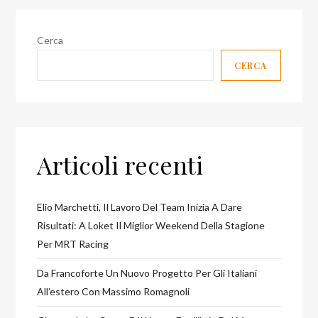
ne
abbiamo
Cerca
parlato
CERCA
Articoli recenti
Elio Marchetti, Il Lavoro Del Team Inizia A Dare
Risultati: A Loket Il Miglior Weekend Della Stagione
Per MRT Racing
Da Francoforte Un Nuovo Progetto Per Gli Italiani
All’estero Con Massimo Romagnoli