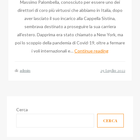
Massimo Palombella, conosciuto per essere uno dei
direttori di coro più virtuosi che abbiamo in Italia, dopo
aver lasciato il suo incarico alla Cappella Sistina,
sembrava destinato a proseguire la sua carriera
all’estero. Dapprima era stato chiamato a New York, ma
poi lo scoppio della pandemia di Covid-19, oltre a fermare
Ultime
i voli internazionali e…
Continue reading
Notizie
su
di:
admin
Massimo
Palombella,
Monsignore
al
Duomo
Cerca
di
CERCA
Milano