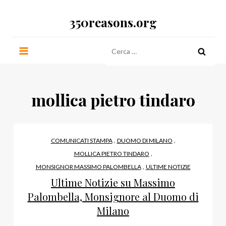
Salta
350reasons.org
al
contenuto
Ricerca
per:
mollica pietro tindaro
,
,
COMUNICATI STAMPA
DUOMO DI MILANO
,
MOLLICA PIETRO TINDARO
,
MONSIGNOR MASSIMO PALOMBELLA
ULTIME NOTIZIE
Ultime Notizie su Massimo
Palombella, Monsignore al Duomo di
Milano