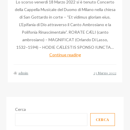
Lo scorso venerdì 18 Marzo 2022 si è tenuto Concerto
della Cappella Musicale del Duomo di Milano nella chiesa
di San Gottardo in corte – “Et vidimus gloriam eius.
L’Epifania di Dio attraverso il Canto Ambrosiano e la
Polifonia Rinascimentale“. RORATE CÆLI (canto
ambrosiano) – MAGNIFICAT (Orlando Di Lasso,
1532−1594) – HODIE CÆLESTIS SPONSO IUNCTA…
Duomo
Continue reading
di
Milano:
di:
admin
quando
ascoltare
Massimo
Palombella
e
Cerca
il
CERCA
nuovo
Grande