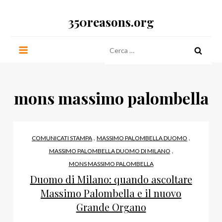
Salta
350reasons.org
al
contenuto
Ricerca
per:
mons massimo palombella
,
,
COMUNICATI STAMPA
MASSIMO PALOMBELLA DUOMO
,
MASSIMO PALOMBELLA DUOMO DI MILANO
MONS MASSIMO PALOMBELLA
Duomo di Milano: quando ascoltare
Massimo Palombella e il nuovo
Grande Organo