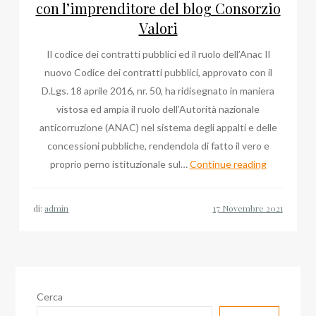
con l’imprenditore del blog Consorzio
Valori
Il codice dei contratti pubblici ed il ruolo dell’Anac Il
nuovo Codice dei contratti pubblici, approvato con il
D.Lgs. 18 aprile 2016, nr. 50, ha ridisegnato in maniera
vistosa ed ampia il ruolo dell’Autorità nazionale
anticorruzione (ANAC) nel sistema degli appalti e delle
concessioni pubbliche, rendendola di fatto il vero e
Appalti
proprio perno istituzionale sul…
Continue reading
pubblici,
Domenico
di:
admin
Mollica
con
l’imprendit
del
blog
Cerca
Consorzio