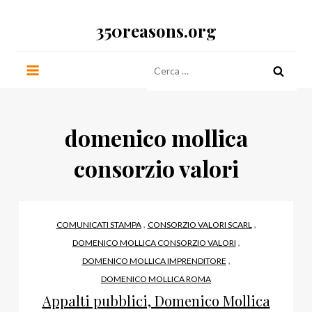
Salta
350reasons.org
al
contenuto
Ricerca
per:
domenico mollica
consorzio valori
,
,
COMUNICATI STAMPA
CONSORZIO VALORI SCARL
,
DOMENICO MOLLICA CONSORZIO VALORI
,
DOMENICO MOLLICA IMPRENDITORE
DOMENICO MOLLICA ROMA
Appalti pubblici, Domenico Mollica