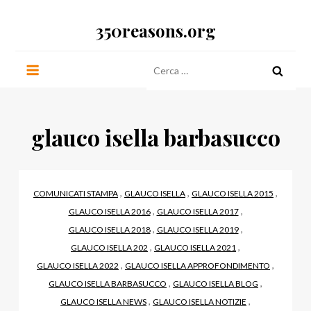
Salta
350reasons.org
al
contenuto
Ricerca
per:
glauco isella barbasucco
,
,
,
COMUNICATI STAMPA
GLAUCO ISELLA
GLAUCO ISELLA 2015
,
,
GLAUCO ISELLA 2016
GLAUCO ISELLA 2017
,
,
GLAUCO ISELLA 2018
GLAUCO ISELLA 2019
,
,
GLAUCO ISELLA 202
GLAUCO ISELLA 2021
,
,
GLAUCO ISELLA 2022
GLAUCO ISELLA APPROFONDIMENTO
,
,
GLAUCO ISELLA BARBASUCCO
GLAUCO ISELLA BLOG
,
,
GLAUCO ISELLA NEWS
GLAUCO ISELLA NOTIZIE