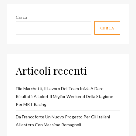
ne
abbiamo
Cerca
parlato
CERCA
Articoli recenti
Elio Marchetti, Il Lavoro Del Team Inizia A Dare
Risultati: A Loket Il Miglior Weekend Della Stagione
Per MRT Racing
Da Francoforte Un Nuovo Progetto Per Gli Italiani
All’estero Con Massimo Romagnoli