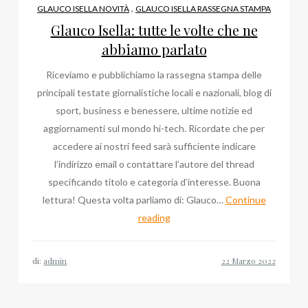
,
GLAUCO ISELLA NOVITÀ
GLAUCO ISELLA RASSEGNA STAMPA
Glauco Isella: tutte le volte che ne
abbiamo parlato
Riceviamo e pubblichiamo la rassegna stampa delle
principali testate giornalistiche locali e nazionali, blog di
sport, business e benessere, ultime notizie ed
aggiornamenti sul mondo hi-tech. Ricordate che per
accedere ai nostri feed sarà sufficiente indicare
l’indirizzo email o contattare l’autore del thread
specificando titolo e categoria d’interesse. Buona
lettura! Questa volta parliamo di: Glauco…
Continue
Glauco
reading
Isella:
tutte
di:
admin
le
volte
che