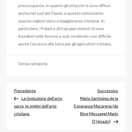
preoccupante, in quanto gli attacchi si sono diffusi
anche nel sud del Paese, e questo nonostante
queste regioni siano a maggioranza cristiana. In
particolare, i Fulani e altri gruppi violenti si sono
insediati nelle foreste a sud, rendendo così difficile
anche l’accesso alla terra per gli agricoltori cristiani.
Senza categoria
Navigazione
Articolo
Articol
Precedente
Successivo
precedente
success
La rivoluzione dell’arte
María Santísima de la
articoli
sacra, le origini dell’arte
Esperanza Macarena (da
cristiana
Blog Messaggi Mario
D’Ignazio)