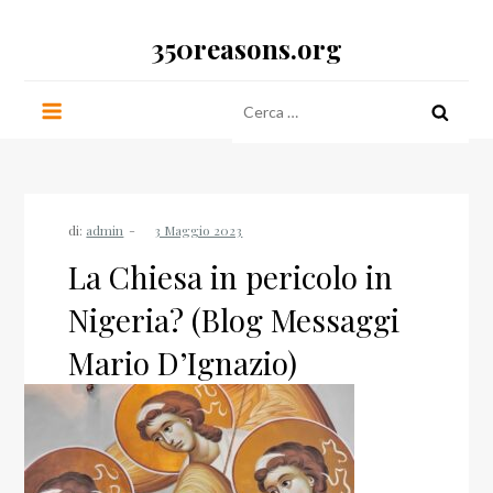
Salta
350reasons.org
al
contenuto
Ricerca
per:
di:
admin
La Chiesa in pericolo in
Nigeria? (Blog Messaggi
Mario D’Ignazio)