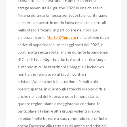
I cristiani, e a dimostrarlo c’è anche la recente
strage avvenuta il 6 giugno 2022 in una chiesa in
Nigeria durante la messa pentecostale, continuano
a essere attaccati in modo indiscriminato, e brutali,
nello stato africano, in particolare nel nord. La
violenza, ricorda
Mario D’Ignazio
nei suoi blog dove
scrive di apparizioni e i messaggi sacri del 2022, è
continuata senza sosta, anche durante la pandemia
di Covid-19: la Nigeria, infatti, è stato l’unico luogo
al mondo in cui le restrizioni ai viaggi e il lockdown
non hanno fermato gli attacchi contro i
cristiani.Adesso però la situazione è molto più
preoccupante, in quanto gli attacchi si sono diffusi
anche nel sud del Paese, e questo nonostante
queste regioni siano a maggioranza cristiana. In
particolare, i Fulani e altri gruppi violenti si sono
insediati nelle foreste a sud, rendendo così difficile
anche l’accesso alla terra per gli agricoltori cristiani.