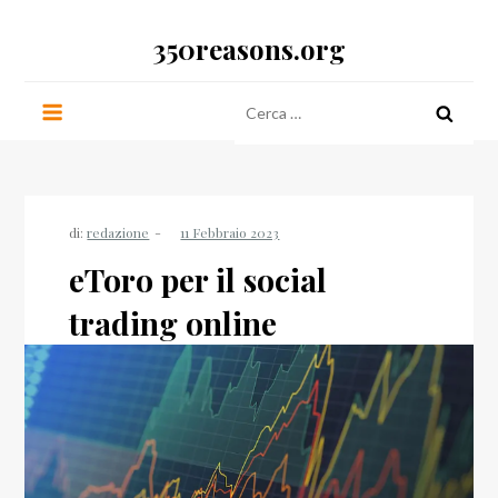
Salta
350reasons.org
al
contenuto
Ricerca
per:
di:
redazione
eToro per il social
trading online