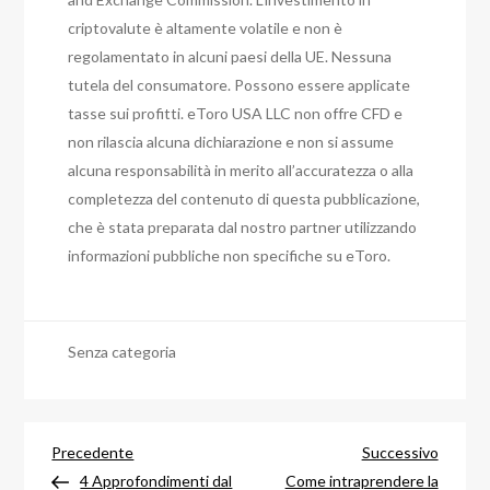
criptovalute è altamente volatile e non è
regolamentato in alcuni paesi della UE. Nessuna
tutela del consumatore. Possono essere applicate
tasse sui profitti. eToro USA LLC non offre CFD e
non rilascia alcuna dichiarazione e non si assume
alcuna responsabilità in merito all’accuratezza o alla
completezza del contenuto di questa pubblicazione,
che è stata preparata dal nostro partner utilizzando
informazioni pubbliche non specifiche su eToro.
Senza categoria
Navigazione
Articolo
Articol
Precedente
Successivo
precedente
success
4 Approfondimenti dal
Come intraprendere la