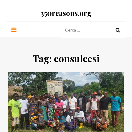
Salta
350reasons.org
al
contenuto
Ricerca
per:
Tag:
consulcesi