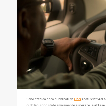
Sono stati da poco pubblicati da
Uber
i dati relativi al
s
di dollari, sono state ampiamente
superate le attese 