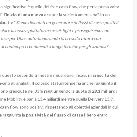
o significativo è quello del free cash flow, che per la prima volta
. È
l’inizio di una nuova era
per la società americana? In un
iarato: “
Siamo diventati un generatore di flussi di cassa positivi
alare la nostra piattaforma asset-light e proseguiremo con
fase per Uber, auto-finanziando la crescita futura con
 al contempo i rendimenti a lungo termine per gli azionisti
”.
 in questo secondo trimestre riguardano i ricavi,
in crescita del
vano gli analisti. Il colosso statunitense ha anche raggiunto il
e sono cresciute del 33% raggiungendo la quota di
29,1 miliardi
one Mobility è pari a 13,4 miliardi mentre quella Delivery 13,9.
cash flow sono positivi, rispettando gli obiettivi aziendali in cui
be raggiunta la
positività del flusso di cassa libero
entro