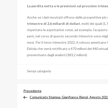
La perdita netta e le previsioni sul prossimo trime
Anche se i dati mostrati offrono delle prospettive più
trimestre di 2,6 miliardi di dollari
, molti dei quali (1
rispettato le aspettative come, ad esempio, l’acquisto
però, nel corso di questo secondo trimestre sono miglior
mesi. Per il terzo trimestre 2022, il colosso americano
Ebitda che verrà rettificato a 470 milioni dei 440 attu
preventivato dagli analisti (383,2 milioni).
Senza categoria
Navigazione
Articolo
Precedente
precedente
Comunicato Stampa: Gianfranco Rienzi, Agosto 202
articoli