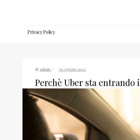
Salta
al
contenuto
Privacy Policy
di:
admin
Perchè Uber sta entrando 