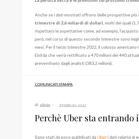
La perdita netta e le previsioni sul prossimo trime
Anche se i dati mostrati offrono delle prospettive più
trimestre di 2,6 miliardi di dollari
, molti dei quali (1
rispettato le aspettative come, ad esempio, l’acquisto
però, nel corso di questo secondo trimestre sono miglior
mesi. Per il terzo trimestre 2022, il colosso americano
Ebitda che verrà rettificato a 470 milioni dei 440 attu
preventivato dagli analisti (383,2 milioni).
COMUNICATI STAMPA
di:
admin
Perchè Uber sta entrando 
Sono stati da poco pubblicati da
Uber
i dati relativi al
s