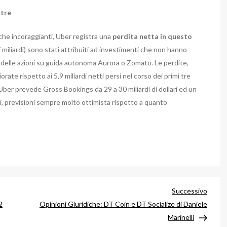
stre
 che incoraggianti, Uber registra una
perdita netta in questo
,7 miliardi) sono stati attribuiti ad investimenti che non hanno
 delle azioni su guida autonoma Aurora o Zomato. Le perdite,
ate rispetto ai 5,9 miliardi netti persi nel corso dei primi tre
 Uber prevede Gross Bookings da 29 a 30 miliardi di dollari ed un
ali, previsioni sempre molto ottimista rispetto a quanto
Artico
Successivo
succe
2
Opinioni Giuridiche: DT Coin e DT Socialize di Daniele
Marinelli