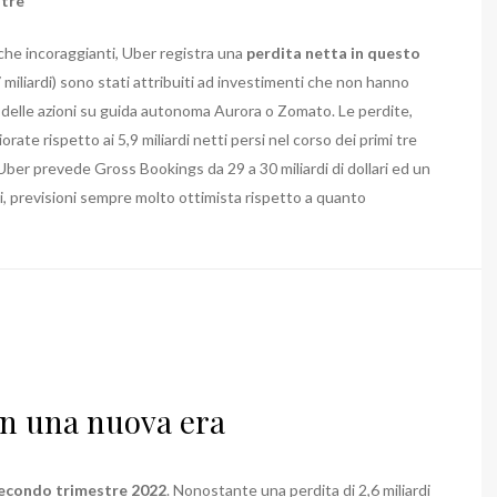
stre
 che incoraggianti, Uber registra una
perdita netta in questo
,7 miliardi) sono stati attribuiti ad investimenti che non hanno
 delle azioni su guida autonoma Aurora o Zomato. Le perdite,
ate rispetto ai 5,9 miliardi netti persi nel corso dei primi tre
 Uber prevede Gross Bookings da 29 a 30 miliardi di dollari ed un
ali, previsioni sempre molto ottimista rispetto a quanto
in una nuova era
econdo trimestre 2022
. Nonostante una perdita di 2,6 miliardi