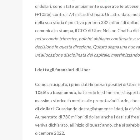
di dollari, sono state ampiamente
superate le attese 
(+105%) contro i 7,4 miliardi stimati. Un altro dato molt
nella sua storia è positivo per ben 382 milioni di dollari
comunicato stampa, il CFO di Uber Nelson Chai ha dich
nel secondo trimestre, poiche’ abbiamo continuato a sc
decisione in questa direzione. Questo segna una nuova 
un’allocazione disciplinata del capitale, massimizzando
I dettagli finanziari di Uber
Come anticipato, i primi dati finanziari positivi di Uber
105% su base annua
, battendo le stime che si aspetta
massimo storico in merito alle prenotazioni lorde, ch
di dollari
. Guardando dettagliatamente i dati, la divisi
Aumentato di 780 milioni di dollari anche i dati sul free 
veniva dichiarato, all’inizio di quest’anno, che si sareb
dicembre 2022.