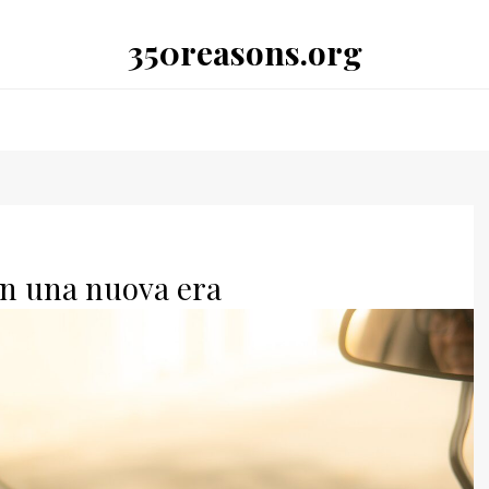
350reasons.org
in una nuova era