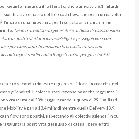
per quanto riguarda il fatturato
, che è arrivato a 8,1 miliardi
o significativo è quello del free cash flow, che per la prima volta
. È
l’inizio di una nuova era
per la società americana? In un
iarato: “
Siamo diventati un generatore di flussi di cassa positivi
alare la nostra piattaforma asset-light e proseguiremo con
fase per Uber, auto-finanziando la crescita futura con
 al contempo i rendimenti a lungo termine per gli azionisti
”.
 in questo secondo trimestre riguardano i ricavi,
in crescita del
vano gli analisti. Il colosso statunitense ha anche raggiunto il
e sono cresciute del 33% raggiungendo la quota di
29,1 miliardi
one Mobility è pari a 13,4 miliardi mentre quella Delivery 13,9.
cash flow sono positivi, rispettando gli obiettivi aziendali in cui
be raggiunta la
positività del flusso di cassa libero
entro