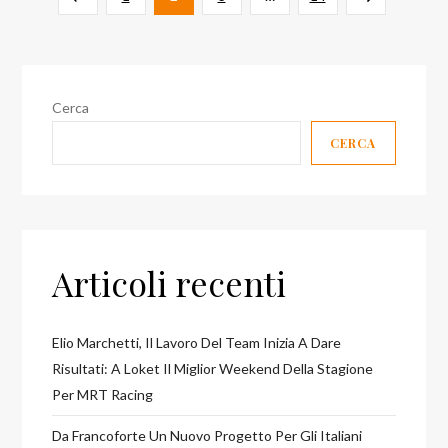
degli
precedente
successiva
articoli
Cerca
CERCA
Articoli recenti
Elio Marchetti, Il Lavoro Del Team Inizia A Dare
Risultati: A Loket Il Miglior Weekend Della Stagione
Per MRT Racing
Da Francoforte Un Nuovo Progetto Per Gli Italiani