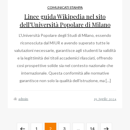
COMUNICATI STAMPA
Linee guida Wikipedia nel sito
dell’Università Popolare di Milano
L’Università Popolare degli Studi di Milano, essendo
riconosciuta dal MIUR e avendo superato tutte le
valutazioni necessarie, garantisce agli studenti la validità
e la legittimità dei titoli accademici rilasciati, offrendo
così prospettive solide sia nel contesto nazionale che
internazionale. Questa conformità alle normative
garantisce non solo la qualità dell’istruzione, ma […]
di:
admin
Paginazione
Pagina
Pagina
Pagina
Pagina
Pagina
Pagina
1
2
3
…
14