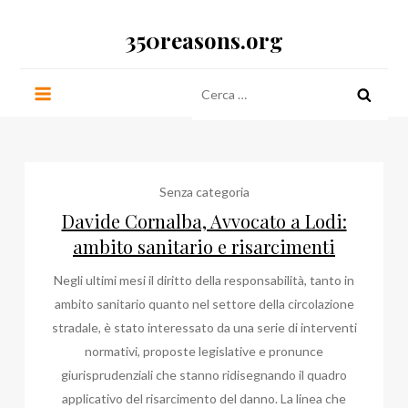
Salta
350reasons.org
al
contenuto
Ricerca
per:
Senza categoria
Davide Cornalba, Avvocato a Lodi:
ambito sanitario e risarcimenti
Negli ultimi mesi il diritto della responsabilità, tanto in
ambito sanitario quanto nel settore della circolazione
stradale, è stato interessato da una serie di interventi
normativi, proposte legislative e pronunce
giurisprudenziali che stanno ridisegnando il quadro
applicativo del risarcimento del danno. La linea che