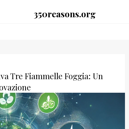
350reasons.org
iva Tre Fiammelle Foggia: Un
novazione