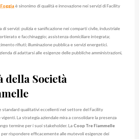
 Foggia
è sinonimo di qualità e innovazione nei servizi di Facility
i servizi: pulizia e sanificazione nei comparti civile, industriale
portierato e facchinaggio; assistenza domiciliare integrata;
mento rifiuti; illuminazione pubblica e servizi energetici.
zienda di adattarsi alle esigenze delle pubbliche amministrazioni,
à della Società
mmelle
tandard qualitativi eccellenti nel settore del Facility
genti. La strategia aziendale mira a consolidare la presenza
ungo termine per i suoi stakeholder. La
Coop Tre Fiammelle
 per rispondere efficacemente alle mutevoli esigenze dei