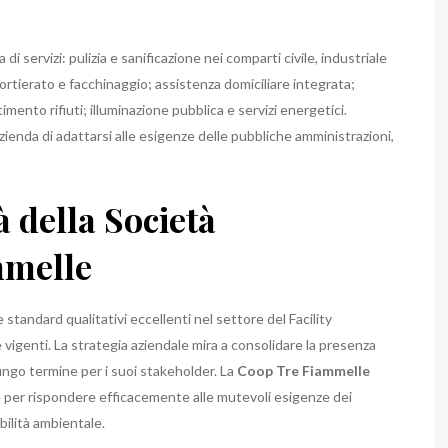
i servizi: pulizia e sanificazione nei comparti civile, industriale
portierato e facchinaggio; assistenza domiciliare integrata;
mento rifiuti; illuminazione pubblica e servizi energetici.
zienda di adattarsi alle esigenze delle pubbliche amministrazioni,
à della Società
mmelle
tandard qualitativi eccellenti nel settore del Facility
genti. La strategia aziendale mira a consolidare la presenza
ungo termine per i suoi stakeholder. La
Coop Tre Fiammelle
 per rispondere efficacemente alle mutevoli esigenze dei
ilità ambientale.