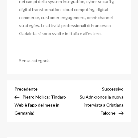
nei campi della system integration, cyber security,
digital transformation, cloud computing, digital
commerce, customer engagement, omni-channel
strategies
. Le attività professionali di Francesco
Gadaleta si sono svolte in Italia e all’estero.
Senza categoria
Navigazione
Articolo
Articol
Precedente
Successivo
precedente
success
Pietro Mollica: Tindaro
Su Adnkronos la nuova
articoli
Web è l’app del mese in
intervista a Cristiana
Germania!
Falcone