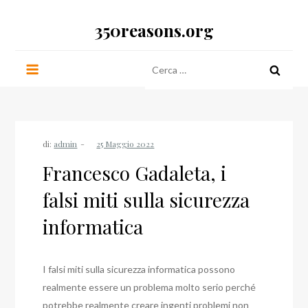
Salta
350reasons.org
al
contenuto
Ricerca
per:
di:
admin
Francesco Gadaleta, i
falsi miti sulla sicurezza
informatica
I falsi miti sulla sicurezza informatica possono
realmente essere un problema molto serio perché
potrebbe realmente creare ingenti problemi non