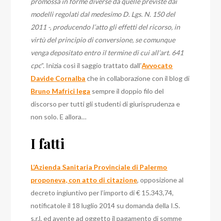
promossa in forme diverse da quelle previste dai
modelli regolati dal medesimo D. Lgs. N. 150 del
2011 -, producendo l’atto gli effetti del ricorso, in
virtù del principio di conversione, se comunque
venga depositato entro il termine di cui all’art. 641
cpc
”. Inizia così il saggio trattato dall’
Avvocato
Davide Cornalba
che in collaborazione con il blog di
Bruno Mafrici lega
sempre il doppio filo del
discorso per tutti gli studenti di giurisprudenza e
non solo. E allora…
I fatti
L’Azienda Sanitaria Provinciale di Palermo
proponeva, con atto di citazione
, opposizione al
decreto ingiuntivo per l’importo di € 15.343,74,
notificatole il 18 luglio 2014 su domanda della I.S.
s.r.l. ed avente ad oggetto il pagamento di somme