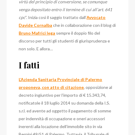
virtù del principio di conversione, se comunque
venga depositato entro il termine di cui all’art. 641
cpc
”. Inizia così il saggio trattato dall’
Avvocato
Davide Cornalba
che in collaborazione con il blog di
Bruno Mafrici lega
sempre il doppio filo del
discorso per tutti gli studenti di giurisprudenza e
non solo. E allora…
I fatti
L’Azienda Sanitaria Provinciale di Palermo
proponeva, con atto di citazione
, opposizione al
decreto ingiuntivo per l’importo di € 15.343,74,
notificatole il 18 luglio 2014 su domanda della I.S.
s.r.l. ed avente ad oggetto il pagamento di somme
per indennità di occupazione e oneri accessori
inerenti alla locazione dell’immobile sito in via
Bernini 49/51 di Palermo.
Tuttavia, il Tribunale di