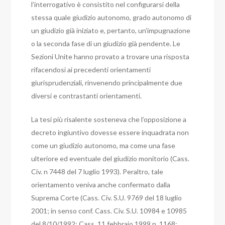
l’interrogativo è consistito nel configurarsi della
stessa quale giudizio autonomo, grado autonomo di
un giudizio già iniziato e, pertanto, un’impugnazione
o la seconda fase di un giudizio già pendente.
Le
Sezioni Unite hanno provato a trovare una risposta
rifacendosi ai precedenti orientamenti
giurisprudenziali, rinvenendo principalmente due
diversi e contrastanti orientamenti.
La tesi più risalente sosteneva che l’opposizione a
decreto ingiuntivo dovesse essere inquadrata non
come un giudizio autonomo, ma come una fase
ulteriore ed eventuale del giudizio monitorio (Cass.
Civ. n 7448 del 7 luglio 1993). Peraltro, tale
orientamento veniva anche confermato dalla
Suprema Corte (Cass. Civ. S.U. 9769 del 18 luglio
2001; in senso conf. Cass. Civ. S.U. 10984 e 10985
del 8/10/1992; Cass. 11 febbraio 1999 n. 1168;