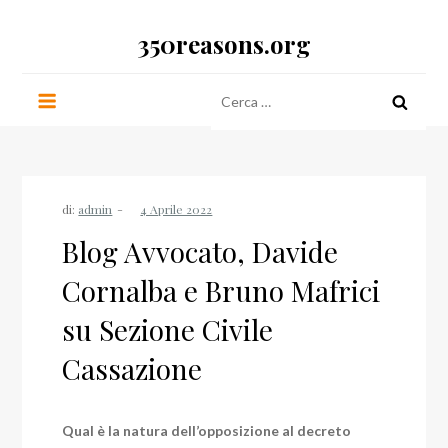
Salta
350reasons.org
al
contenuto
Ricerca
per:
di:
admin
Blog Avvocato, Davide
Cornalba e Bruno Mafrici
su Sezione Civile
Cassazione
Qual è la natura dell’opposizione al decreto