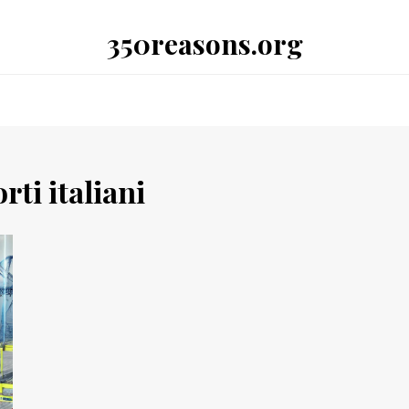
350reasons.org
rti italiani