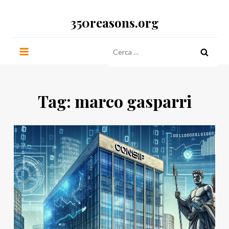
Salta
350reasons.org
al
contenuto
Ricerca
per:
Tag:
marco gasparri