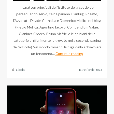
I caratteri principali dell’istituto della cautio de
persequendo servo, ce ne parlano Gianluigi Rosafio,
l’Avvocato Davide Cornalba e Domenico Mollica nel blog
(Pietro Mollica, Agostino Iacovo, Compendium Value,
Gianluca Crecco, Bruno Mafrici e le opinioni delle
categorie di riferimento le trovate nella seconda pagina
dell’articolo) Nel mondo romano, la fuga dello schiavo era
Ma
un fenomeno…
Continue reading
Google
sogna
di:
admin
le
pecore
elettriche?