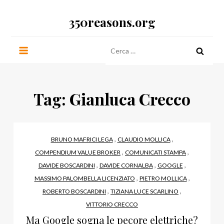
Salta
350reasons.org
al
contenuto
Ricerca
per:
Tag:
Gianluca Crecco
,
,
BRUNO MAFRICI LEGA
CLAUDIO MOLLICA
,
,
COMPENDIUM VALUE BROKER
COMUNICATI STAMPA
,
,
,
DAVIDE BOSCARDINI
DAVIDE CORNALBA
GOOGLE
,
,
MASSIMO PALOMBELLA LICENZIATO
PIETRO MOLLICA
,
,
ROBERTO BOSCARDINI
TIZIANA LUCE SCARLINO
VITTORIO CRECCO
Ma Google sogna le pecore elettriche?