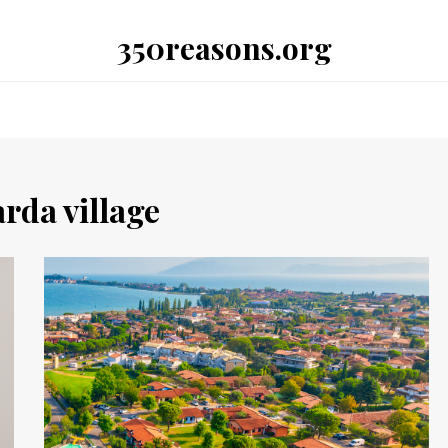
350reasons.org
rda village