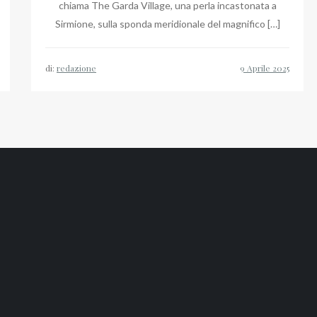
chiama The Garda Village, una perla incastonata a
Sirmione, sulla sponda meridionale del magnifico […]
di:
redazione