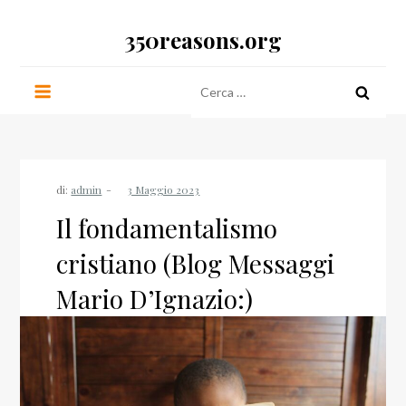
Salta
350reasons.org
al
contenuto
Ricerca
per:
di:
admin
Il fondamentalismo
cristiano (Blog Messaggi
Mario D’Ignazio:)