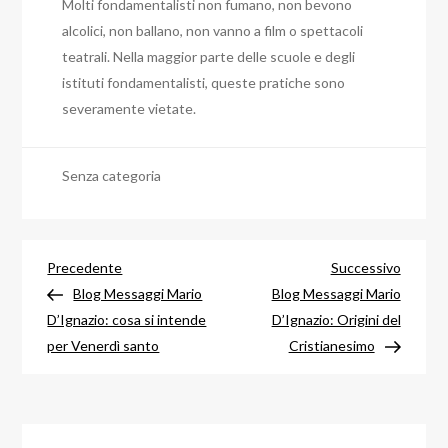
Molti fondamentalisti non fumano, non bevono
alcolici, non ballano, non vanno a film o spettacoli
teatrali. Nella maggior parte delle scuole e degli
istituti fondamentalisti, queste pratiche sono
severamente vietate.
Senza categoria
Navigazione
Articolo
Articol
Precedente
Successivo
precedente
success
Blog Messaggi Mario
Blog Messaggi Mario
articoli
D’Ignazio: cosa si intende
D’Ignazio: Origini del
per Venerdì santo
Cristianesimo