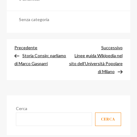
Senza categoria
Navigazione
Articolo
Articol
Precedente
Successivo
precedente
success
Storia Consip: parliamo
Linee guida Wikipedia nel
articoli
di Marco Gasparri
sito dell’Università Popolare
di Milano
Cerca
CERCA