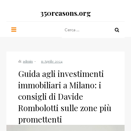
Salta
350reasons.org
al
contenuto
Ricerca
per:
di:
admin
Guida agli investimenti
immobiliari a Milano: i
consigli di Davide
Rombolotti sulle zone più
promettenti