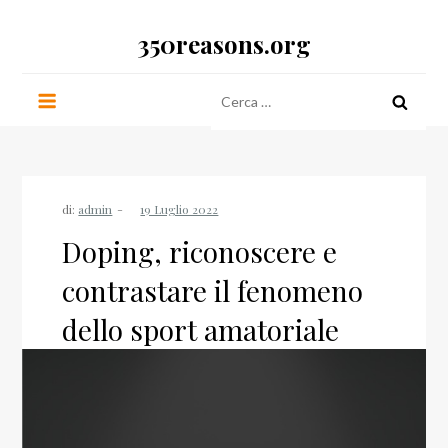
Salta
350reasons.org
al
contenuto
Ricerca
per:
di:
admin
Doping, riconoscere e
contrastare il fenomeno
dello sport amatoriale