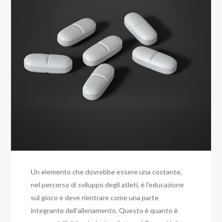
Un elemento che dovrebbe essere una costante,
nel percorso di sviluppo degli atleti, è l’educazione
sul gioco e deve rientrare come una parte
integrante dell’allenamento. Questo è quanto è