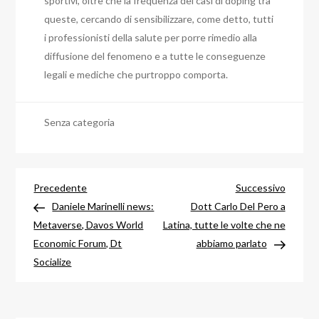
sportivi, oltre che la frequenza dei casi di doping tra
queste, cercando di sensibilizzare, come detto, tutti
i professionisti della salute per porre rimedio alla
diffusione del fenomeno e a tutte le conseguenze
legali e mediche che purtroppo comporta.
Senza categoria
Navigazione
Articolo
Articol
Precedente
Successivo
precedente
success
Daniele Marinelli news:
Dott Carlo Del Pero a
articoli
Metaverse, Davos World
Latina, tutte le volte che ne
Economic Forum, Dt
abbiamo parlato
Socialize